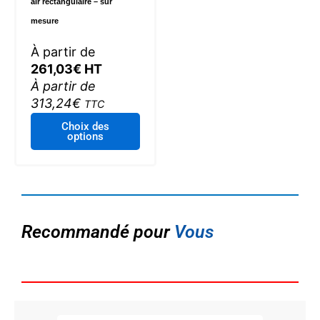
air rectangulaire – sur
mesure
À partir de
261,03
€
HT
À partir de
313,24
€
TTC
Ce
Choix des
options
produit
a
plusieurs
variations.
Les
options
Recommandé pour
Vous
peuvent
être
choisies
sur
la