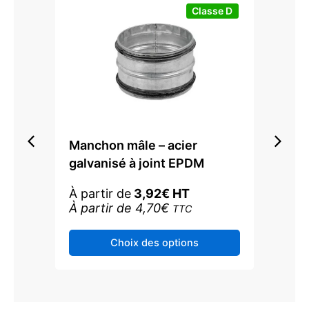
page
Classe D
du
produit
d
Manchon mâle – acier
Redu
m –
galvanisé à joint EPDM
Inox
À partir de
3,92
€
HT
À pa
À partir de
4,70
€
À pa
TTC
Ce
Choix des options
produit
a
plusieurs
variations.