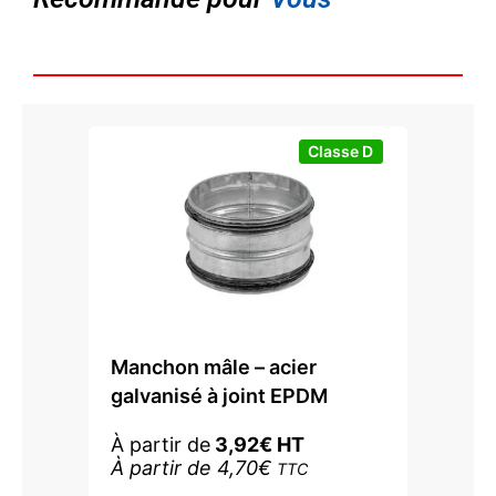
Classe D
Manchon mâle – acier
galvanisé à joint EPDM
À partir de
3,92
€
HT
À partir de
4,70
€
TTC