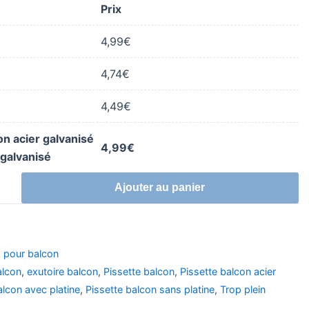
Prix
4,99
€
4,74
€
4,49
€
on acier galvanisé
4,99
€
r galvanisé
Ajouter au panier
s pour balcon
alcon
,
exutoire balcon
,
Pissette balcon
,
Pissette balcon acier
alcon avec platine
,
Pissette balcon sans platine
,
Trop plein