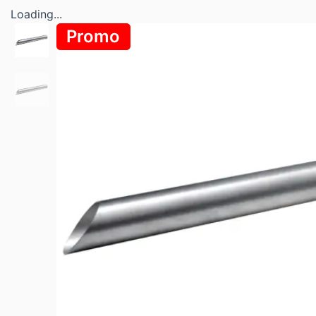
Loading...
Promo
Promo