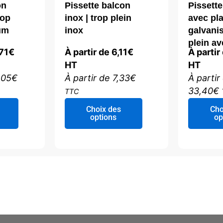
on
Pissette balcon
Pissett
rop
inox | trop plein
avec pla
um
inox
galvanis
plein av
71
€
À partir de
6,11
€
À partir
HT
HT
,05
€
À partir de
7,33
€
À partir
33,40
€
TTC
Ce
Ce
Choix des
Cho
produit
produit
options
op
a
a
plusieurs
plusieurs
variations.
variations.
Les
Les
options
options
peuvent
peuvent
être
être
choisies
choisies