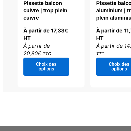
Pissette balcon
Pissette balc
cuivre | trop plein
aluminium | t
cuivre
plein alumini
À partir de
17,33
€
À partir de
11,
HT
HT
À partir de
À partir de
14
20,80
€
TTC
TTC
Ce
Choix des
Choix des
produit
options
options
a
plusieurs
variations.
Les
options
peuvent
être
choisies