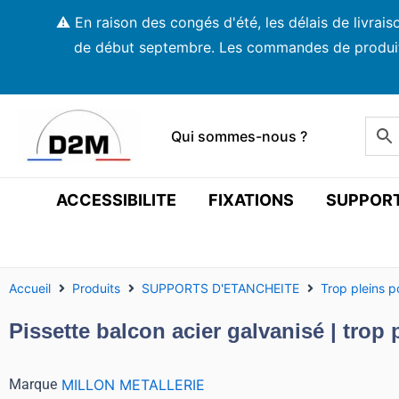
Aller
⚠️ En raison des congés d'été, les délais de livra
au
de début septembre. Les commandes de produits s
contenu
Qui sommes-nous ?
ACCESSIBILITE
FIXATIONS
SUPPOR
Accueil
Produits
SUPPORTS D'ETANCHEITE
Trop pleins p
Pissette balcon acier galvanisé | trop 
Marque
MILLON METALLERIE