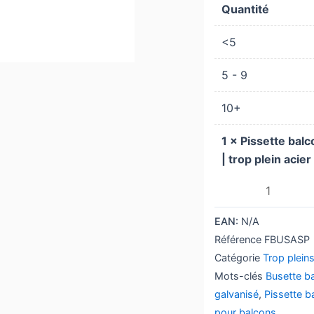
galvanisé
Quantité
|
<5
trop
plein
5 - 9
acier
galvanisé
10+
1
×
Pissette balc
| trop plein acie
EAN:
N/A
Référence
FBUSASP
Catégorie
Trop plein
Mots-clés
Busette b
galvanisé
,
Pissette b
pour balcons