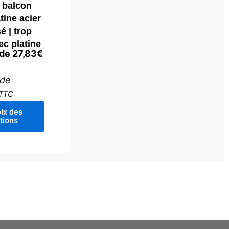
e balcon
tine acier
é | trop
ec platine
 de
27,83
€
 de
TTC
Ce
ix des
produit
tions
a
plusieurs
variations.
Les
options
peuvent
être
choisies