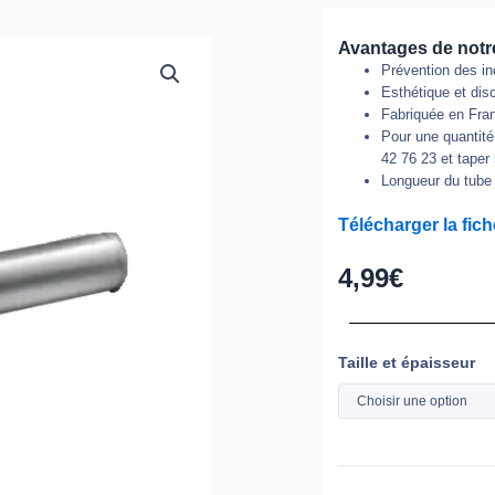
Avantages de notre
Prévention des in
Esthétique et disc
Fabriquée en Fran
Pour une quantité
42 76 23 et taper
Longueur du tube 
Télécharger la fich
4,99
€
quantité
Taille et épaisseur
de
Pissette
balcon
acier