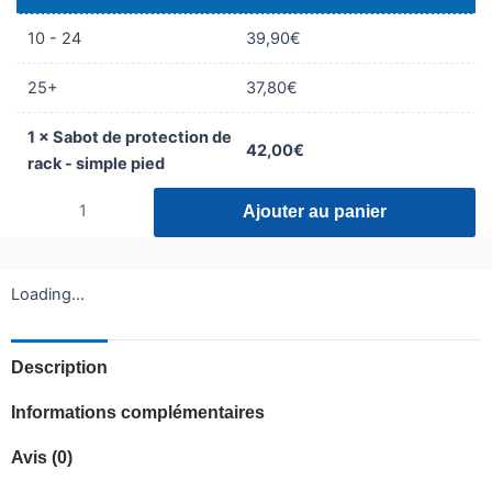
de
rack
10 - 24
39,90
€
-
simple
25+
37,80
€
pied
1
×
Sabot de protection de
42,00
€
rack - simple pied
Ajouter au panier
Loading...
Description
Informations complémentaires
Avis (0)