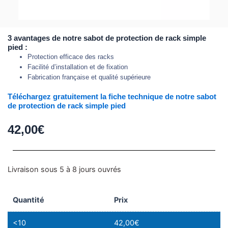
3 avantages de notre sabot de protection de rack simple
pied :
Protection efficace des racks
Facilité d’installation et de fixation
Fabrication française et qualité supérieure
Téléchargez gratuitement la fiche technique de notre sabot
de protection de rack simple pied
42,00
€
quantité
Livraison sous 5 à 8 jours ouvrés
de
Sabot
Quantité
Prix
de
protection
<10
42,00
€