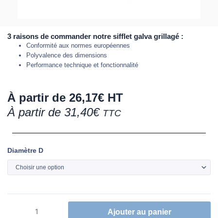
3 raisons de commander notre sifflet galva grillagé :
Conformité aux normes européennes
Polyvalence des dimensions
Performance technique et fonctionnalité
À partir de
26,17
€
HT
À partir de
31,40
€
TTC
quantité
Diamètre D
de
Sifflet
grillagé
en
acier
Ajouter au panier