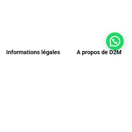
Informations légales
A propos de D2M
Conditions générales de vente
Questions fréquentes
Mentions légales
Nos conditions de livraison
Moyens de paiements
Conditions de retour
Politique de confidentialité
Contact
D2M - Direct fabricant spécialisé dans la ventilation, les trappes de sol et les précadres de