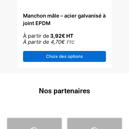
Manchon mâle – acier galvanisé à
joint EPDM
À partir de
3,92
€
HT
À partir de
4,70
€
TTC
Ce
Choix des options
produit
a
plusieurs
variations.
Les
Nos partenaires
options
peuvent
être
choisies
sur