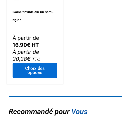
Gaine flexible alu nu semi-
rigide
À partir de
16,90
€
HT
À partir de
20,28
€
TTC
Ce
Choix des
options
produit
a
plusieurs
variations.
Les
options
Recommandé pour
Vous
peuvent
être
choisies