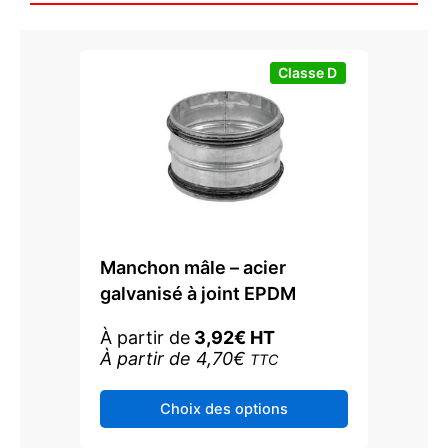
sur
la
page
Classe D
du
produit
Manchon mâle – acier
galvanisé à joint EPDM
À partir de
3,92
€
HT
À partir de
4,70
€
TTC
Ce
Choix des options
produit