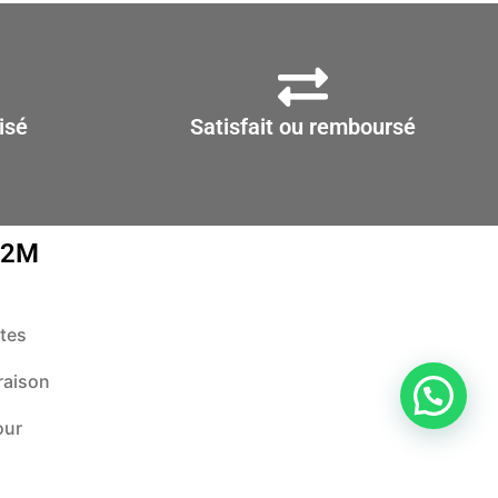
isé
Satisfait ou remboursé
D2M
tes
raison
our