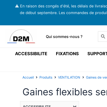
Aller
⚠️ En raison des congés d'été, les délais de livra
au
de début septembre. Les commandes de produits s
contenu
Qui sommes-nous ?
ACCESSIBILITE
FIXATIONS
SUPPOR
Accueil
Produits
VENTILATION
Gaines de vent
Gaines flexibles se
ACCESSIBILITE