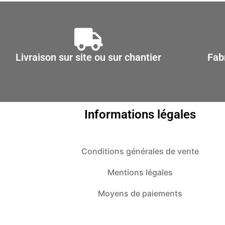
être
choisies
sur
la
Livraison sur site ou sur chantier
Fab
page
du
produit
Informations légales
Conditions générales de vente
Mentions légales
Moyens de paiements
Politique de confidentialité