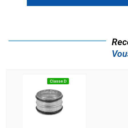
Rec
Vou
Classe D