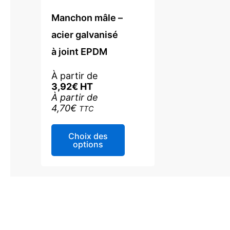
Manchon mâle –
acier galvanisé
à joint EPDM
À partir de
3,92
€
HT
À partir de
4,70
€
TTC
Ce
Choix des
produit
options
a
plusieurs
variations.
Les
options
peuvent