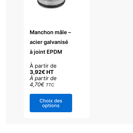
Manchon mâle –
acier galvanisé
à joint EPDM
À partir de
3,92
€
HT
À partir de
4,70
€
TTC
Ce
Choix des
produit
options
a
plusieurs
variations.