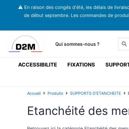
Aller
⚠️ En raison des congés d'été, les délais de livra
au
de début septembre. Les commandes de produits s
contenu
Qui sommes-nous ?
ACCESSIBILITE
FIXATIONS
SUPPOR
Accueil
Produits
SUPPORTS D'ETANCHEITE
Etanchéité des men
Retrouvez ici la catégorie Etanchéité des menu