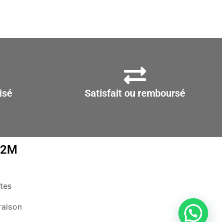
isé
Satisfait ou remboursé
D2M
tes
raison