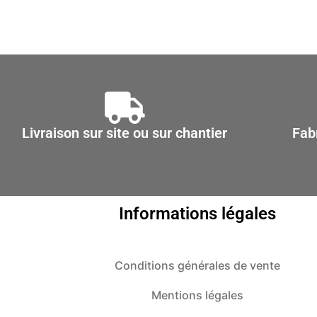
Les
options
peuvent
être
choisies
sur
la
Livraison sur site ou sur chantier
Fab
page
du
produit
Informations légales
Conditions générales de vente
Mentions légales