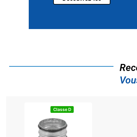
Rec
Vou
Classe D