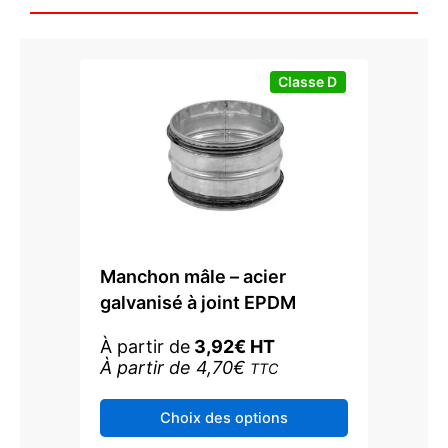
choisies
choisi
sur
sur
la
la
page
page
Classe D
du
du
produit
produi
Manchon mâle – acier
galvanisé à joint EPDM
À partir de
3,92
€
HT
À partir de
4,70
€
TTC
Ce
Choix des options
produit