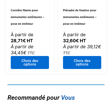
Cornière filante pour
Précadre de fixation pour
menuiseries extérieures –
menuiseries extérieures –
pose en intérieur
pose en intérieur
À partir de
À partir de
28,71
€
HT
32,60
€
HT
À partir de
À partir de
39,12
€
34,45
€
TTC
TTC
Ce
Ce
Choix des
Choix des
options
options
produit
produi
a
a
plusieurs
plusie
variations.
variat
Les
Les
options
optio
Recommandé pour
Vous
peuvent
peuve
être
être