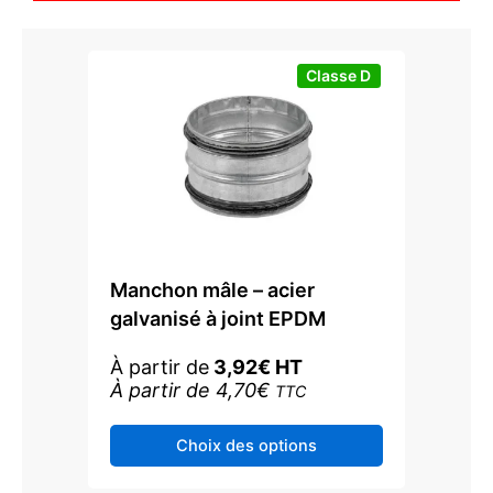
sur
la
page
Classe D
du
produit
Manchon mâle – acier
galvanisé à joint EPDM
À partir de
3,92
€
HT
À partir de
4,70
€
TTC
Ce
Choix des options
produit
a