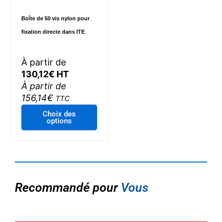
du
Boîte de 50 vis nylon pour
produit
fixation directe dans ITE
À partir de
130,12
€
HT
À partir de
156,14
€
TTC
Ce
Choix des
options
produit
a
plusieurs
variations.
Les
options
Recommandé pour
Vous
peuvent
être
choisies