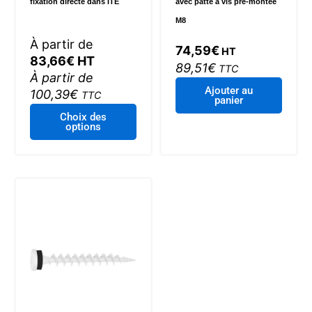
fixation directe dans ITE
avec patte à vis pré-montée
M8
À partir de
74,59
€
HT
83,66
€
HT
89,51
€
TTC
À partir de
Ajouter au
100,39
€
TTC
panier
Ce
Choix des
options
produit
a
plusieurs
variations.
Les
options
peuvent
être
choisies
sur
la
page