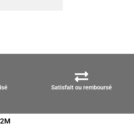
isé
Satisfait ou remboursé
D2M