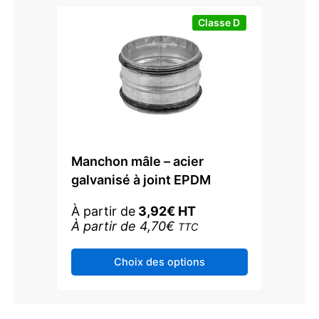
la
page
Classe D
du
produit
Manchon mâle – acier
galvanisé à joint EPDM
À partir de
3,92
€
HT
À partir de
4,70
€
TTC
Ce
Choix des options
produit
a
plusieurs