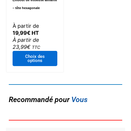
– tête hexagonale
À partir de
19,99
€
HT
À partir de
23,99
€
TTC
Ce
Choix des
options
produit
a
plusieurs
variations.
Les
options
Recommandé pour
Vous
peuvent
être
choisies
sur