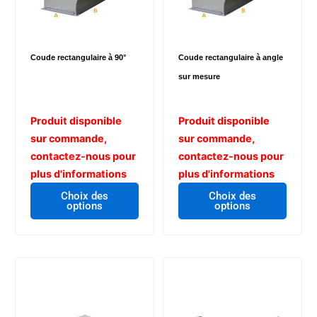
la
page
du
Coude rectangulaire à 90°
Coude rectangulaire à angle
produit
sur mesure
Produit disponible
Produit disponible
sur commande,
sur commande,
contactez-nous pour
contactez-nous pour
plus d'informations
plus d'informations
Choix des
Choix des
options
options