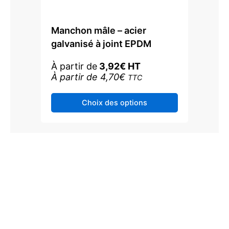
Manchon mâle – acier
galvanisé à joint EPDM
À partir de
3,92
€
HT
À partir de
4,70
€
TTC
Ce
Choix des options
produit
a
plusieurs
variations.
Les
options
peuvent
être
choisies
sur