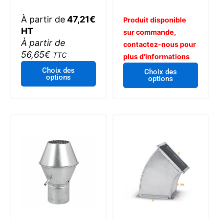
À partir de
47,21
€
Produit disponible
HT
sur commande,
À partir de
contactez-nous pour
56,65
€
TTC
plus d'informations
Ce
Choix des
Choix des
options
produit
options
a
plusieurs
variations.
Les
options
peuvent
être
choisies
sur
la
page
du