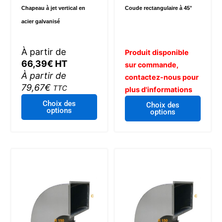
Chapeau à jet vertical en
Coude rectangulaire à 45°
produit
acier galvanisé
À partir de
Produit disponible
66,39
€
HT
sur commande,
À partir de
contactez-nous pour
79,67
€
TTC
plus d'informations
Ce
Choix des
Choix des
options
produit
options
a
plusieurs
variations.
Les
options
peuvent
être
choisies
sur