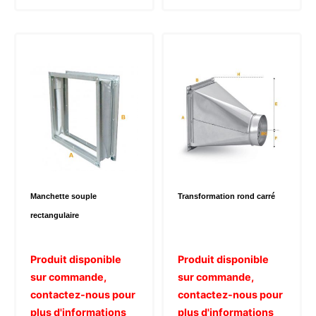
plusie
variat
Les
optio
peuve
être
choisi
sur
la
page
du
Manchette souple
Transformation rond carré
produi
rectangulaire
Produit disponible
Produit disponible
sur commande,
sur commande,
contactez-nous pour
contactez-nous pour
plus d'informations
plus d'informations