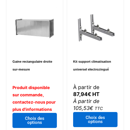
Gaine rectangulaire droite
Kit support climatisation
sur-mesure
universel electrozingué
À partir de
Produit disponible
87,94
€
HT
sur commande,
À partir de
contactez-nous pour
105,53
€
TTC
plus d'informations
Ce
Choix des
Choix des
options
produi
options
a