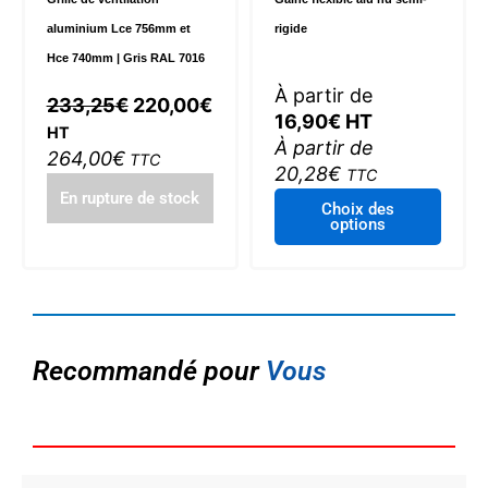
aluminium Lce 756mm et
rigide
Hce 740mm | Gris RAL 7016
À partir de
Le
Le
233,25
€
220,00
€
16,90
€
HT
prix
prix
HT
À partir de
initial
actuel
264,00
€
TTC
20,28
€
TTC
était :
est :
En rupture de stock
Ce
233,25€.
220,00€.
Choix des
options
produi
a
plusie
variat
Les
optio
Recommandé pour
Vous
peuve
être
choisi
sur
la