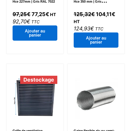
Hce 227mm | Gris RAL 7022
Hce 350 mm | Gris
aluminium
Le
Le
Le
Le
97,25
€
77,25
€
125,32
€
104,11
€
HT
prix
prix
prix
prix
92,70
€
HT
TTC
initial
actuel
initial
actuel
124,93
€
TTC
Ajouter au
était :
est :
était :
est :
panier
Ajouter au
97,25€.
77,25€.
125,32€.
104,11
panier
Destockage
Grille de ventilation
Gaine flexible alu nu semi-