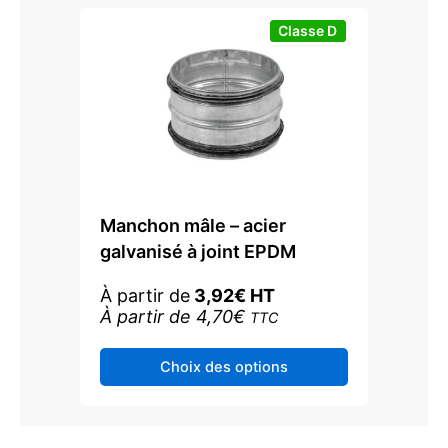
page
Classe D
du
produi
Manchon mâle – acier
galvanisé à joint EPDM
À partir de
3,92
€
HT
À partir de
4,70
€
TTC
Ce
Choix des options
produit
a
plusieurs