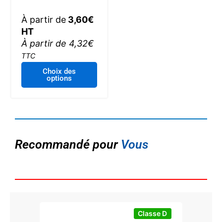
À partir de
3,60
€
HT
À partir de
4,32
€
TTC
Ce
Choix des
options
produit
a
plusieurs
variations.
Les
options
Recommandé pour
Vous
peuvent
être
choisies
sur
la
page
Classe D
du