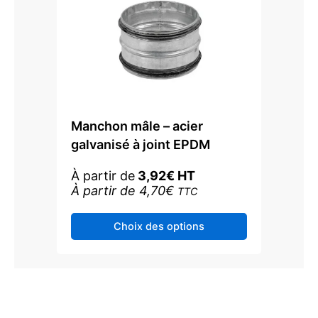
produit
Manchon mâle – acier
galvanisé à joint EPDM
À partir de
3,92
€
HT
À partir de
4,70
€
TTC
Ce
Choix des options
produit
a
plusieurs
variations.
Les