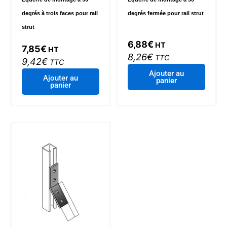
degrés à trois faces pour rail
degrés fermée pour rail strut
strut
6,88
€
HT
7,85
€
HT
8,26
€
TTC
9,42
€
TTC
Ajouter au
Ajouter au
panier
panier