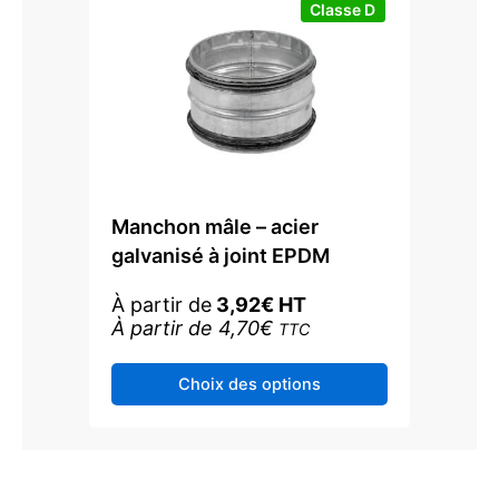
Classe D
Manchon mâle – acier
galvanisé à joint EPDM
À partir de
3,92
€
HT
À partir de
4,70
€
TTC
Ce
Choix des options
produit
a
plusieurs
variations.