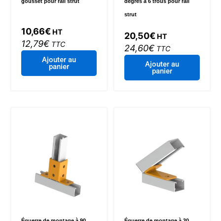
gousset pour rail strut
degrés à 6 trous pour rail
strut
10,66
€
HT
20,50
€
HT
12,79
€
TTC
24,60
€
TTC
Ajouter au
Ajouter au
panier
panier
Équerre de montage à 90
Équerre de montage à 30