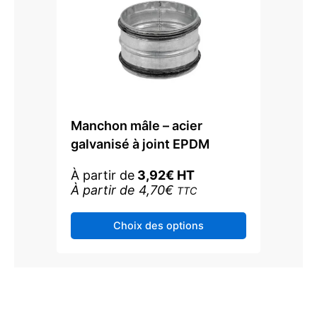
produit
Manchon mâle – acier
galvanisé à joint EPDM
À partir de
3,92
€
HT
À partir de
4,70
€
TTC
Ce
Choix des options
produit
a
plusieurs
variations.
Les