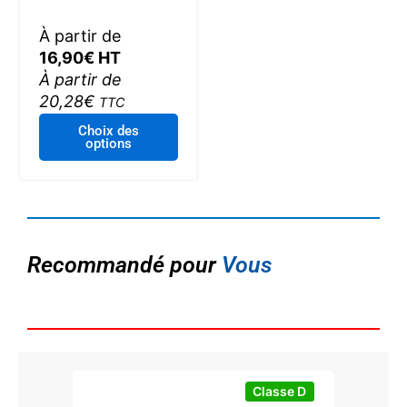
À partir de
16,90
€
HT
À partir de
20,28
€
TTC
Ce
Choix des
options
produit
a
plusieurs
variations.
Les
options
Recommandé pour
Vous
peuvent
être
choisies
sur
la
page
Classe D
du