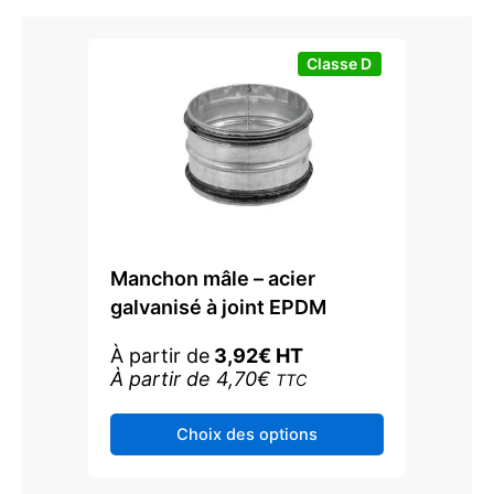
sur
la
page
Classe D
du
produit
Manchon mâle – acier
galvanisé à joint EPDM
À partir de
3,92
€
HT
À partir de
4,70
€
TTC
Ce
Choix des options
produit
a