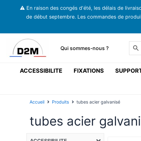
Aller
⚠️ En raison des congés d'été, les délais de livra
au
de début septembre. Les commandes de produits s
contenu
Qui sommes-nous ?
ACCESSIBILITE
FIXATIONS
SUPPOR
Accueil
Produits
tubes acier galvanisé
tubes acier galvan
ACCESSIBILITE