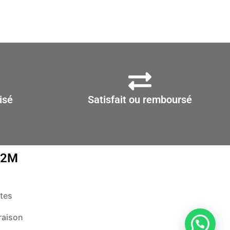
isé
Satisfait ou remboursé
D2M
tes
raison