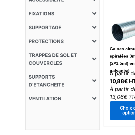
FIXATIONS
SUPPORTAGE
PROTECTIONS
Gaines circu
TRAPPES DE SOL ET
spiralées 3m
COUVERCLES
(2×1.5ml) en
galvanisé
À partir d
SUPPORTS
10,88
€
H
D’ETANCHEITE
À partir d
13,06
€
TT
VENTILATION
Choix 
optio