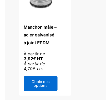
Manchon mâle –
acier galvanisé
à joint EPDM
À partir de
3,92
€
HT
À partir de
4,70
€
TTC
Ce
Choix des
produit
options
a
plusieurs
variations.