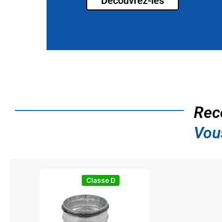
Découvrez-les
Rec
Vou
Classe D