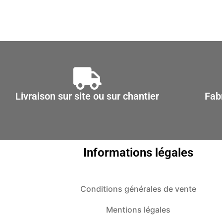
Les
options
peuvent
être
choisies
sur
la
Livraison sur site ou sur chantier
Fab
page
du
produit
Informations légales
Conditions générales de vente
Mentions légales