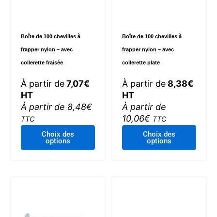
la
page
du
Boîte de 100 chevilles à
Boîte de 100 chevilles à
produi
frapper nylon – avec
frapper nylon – avec
collerette fraisée
collerette plate
À partir de
7,07
€
À partir de
8,38
€
HT
HT
À partir de
8,48
€
À partir de
10,06
€
TTC
TTC
Ce
Ce
Choix des
Choix des
options
options
produit
produi
a
a
plusieurs
plusie
variations.
variat
Les
Les
options
optio
peuvent
peuve