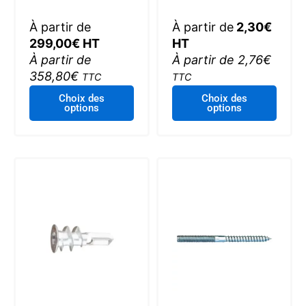
À partir de
À partir de
2,30
€
299,00
€
HT
HT
À partir de
À partir de
2,76
€
358,80
€
TTC
TTC
Ce
Ce
Choix des
Choix des
options
options
produit
produi
a
a
plusieurs
plusie
variations.
variat
Les
Les
options
optio
peuvent
peuve
être
être
choisies
choisi
sur
sur
la
la
page
page
du
du