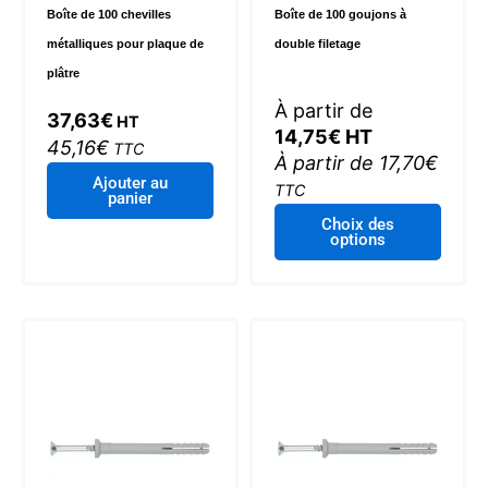
Boîte de 100 chevilles
Boîte de 100 goujons à
produit
produi
métalliques pour plaque de
double filetage
plâtre
À partir de
37,63
€
HT
14,75
€
HT
45,16
€
TTC
À partir de
17,70
€
Ajouter au
TTC
panier
Ce
Choix des
options
produi
a
plusie
variat
Les
optio
peuve
être
choisi
sur