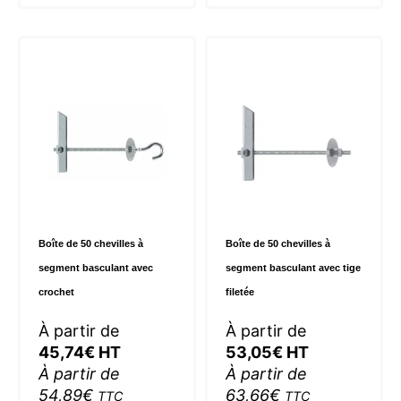
plusieurs
plusie
variations.
variat
Les
Les
options
optio
peuvent
peuve
être
être
choisies
choisi
sur
sur
la
la
page
page
du
du
Boîte de 50 chevilles à
Boîte de 50 chevilles à
produit
produi
segment basculant avec
segment basculant avec tige
crochet
filetée
À partir de
À partir de
45,74
€
HT
53,05
€
HT
À partir de
À partir de
54,89
€
63,66
€
TTC
TTC