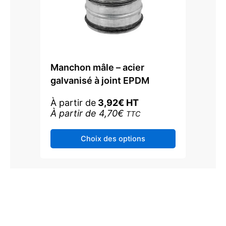
Manchon mâle – acier
galvanisé à joint EPDM
À partir de
3,92
€
HT
À partir de
4,70
€
TTC
Ce
Choix des options
produit
a
plusieurs
variations.
Les
options
peuvent