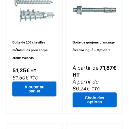
être
être
choisies
choisi
sur
sur
la
la
page
page
du
du
Boîte de 100 chevilles
Boîte de goujons d’ancrage
produit
produi
métalliques pour corps
électrozingué – Option 1
creux avec vis
À partir de
71,87
€
51,25
€
HT
HT
61,50
€
TTC
À partir de
Ajouter au
86,24
€
TTC
panier
Ce
Choix des
options
produi
a
plusie
variat