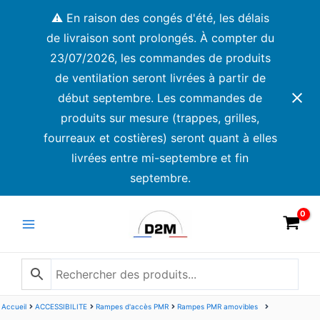
Aller
⚠️ En raison des congés d'été, les délais
au
de livraison sont prolongés. À compter du
contenu
23/07/2026, les commandes de produits
de ventilation seront livrées à partir de
début septembre. Les commandes de
produits sur mesure (trappes, grilles,
fourreaux et costières) seront quant à elles
livrées entre mi-septembre et fin
septembre.
Main
Menu
Accueil
ACCESSIBILITE
Rampes d'accès PMR
Rampes PMR amovibles