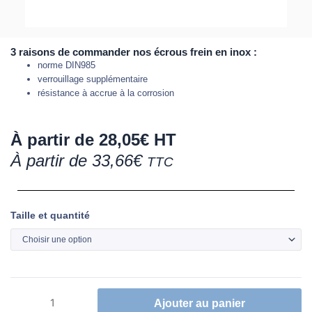
3 raisons de commander nos écrous frein en inox :
norme DIN985
verrouillage supplémentaire
résistance à accrue à la corrosion
À partir de
28,05
€
HT
À partir de
33,66
€
TTC
quantité
Taille et quantité
de
Écrou
frein
en
inox
Ajouter au panier