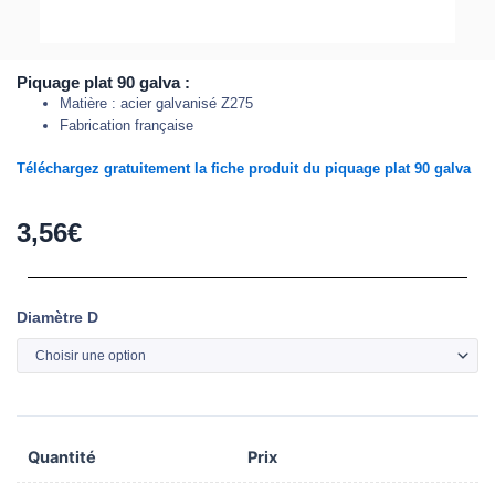
Piquage plat 90 galva :
Matière : acier galvanisé Z275
Fabrication française
Téléchargez gratuitement la fiche produit du piquage plat 90 galva
3,56
€
quantité
Diamètre D
de
Piquage
plat
90
degres
Quantité
Prix
acier