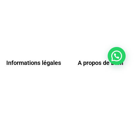
Informations légales
A propos de D2M
Conditions générales de vente
Questions fréquentes
Mentions légales
Nos conditions de livraison
Moyens de paiements
Conditions de retour
Politique de confidentialité
Contact