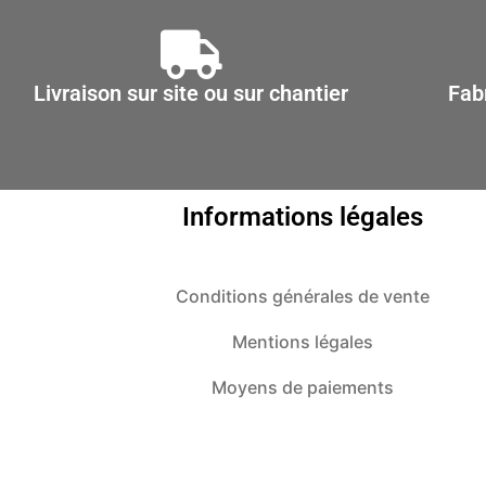
sur
la
page
Livraison sur site ou sur chantier
Fab
du
produit
Informations légales
Conditions générales de vente
Mentions légales
Moyens de paiements
Politique de confidentialité