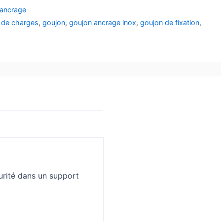
'ancrage
e de charges
,
goujon
,
goujon ancrage inox
,
goujon de fixation
,
urité dans un support