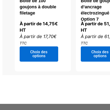
Boîte de 100
Boîte de gouj
goujons à double
d’ancrage
filetage
électrozingué
Option 7
À partir de
14,75
€
À partir de
51
HT
HT
À partir de
17,70
€
À partir de
61
TTC
TTC
Ce
Choix des
Choix des
produit
options
options
a
plusieurs
variations.
Les
options
peuvent
être
choisies