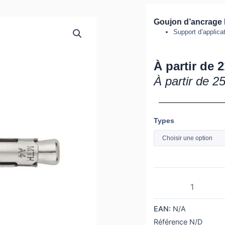
Goujon d’ancrage 
Support d’applicat
À partir de
2
À partir de
25
quantité
Types
de
Boîte
de
goujons
d'ancrage
Inox
EAN:
N/A
A4
Référence
N/D