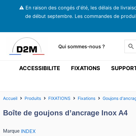
Aller
⚠️ En raison des congés d'été, les délais de livra
au
de début septembre. Les commandes de produits s
contenu
Qui sommes-nous ?
ACCESSIBILITE
FIXATIONS
SUPPOR
Accueil
Produits
FIXATIONS
Fixations
Goujons d'ancra
Boîte de goujons d’ancrage Inox A4
Marque
INDEX