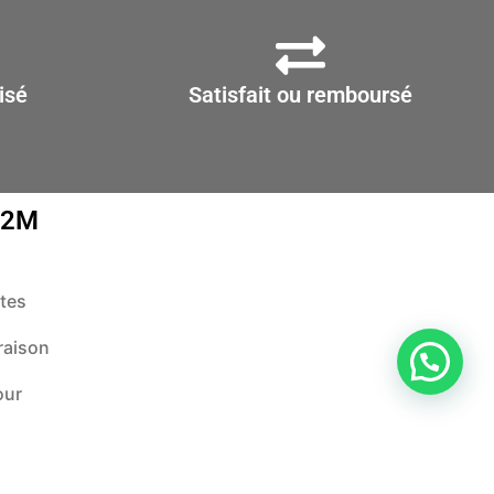
sur
la
page
isé
Satisfait ou remboursé
du
produit
D2M
tes
raison
our