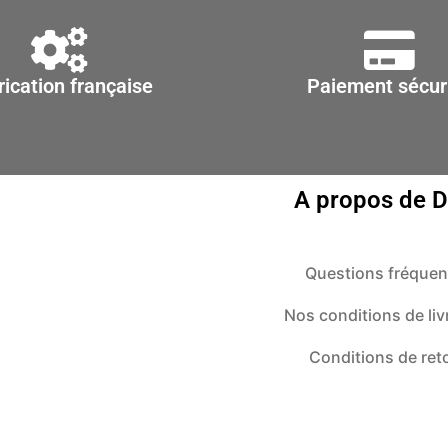
sur
sur
la
la
page
page
rication française
Paiement sécur
du
du
produit
produit
A propos de 
Questions fréquen
Nos conditions de liv
Conditions de ret
Contact