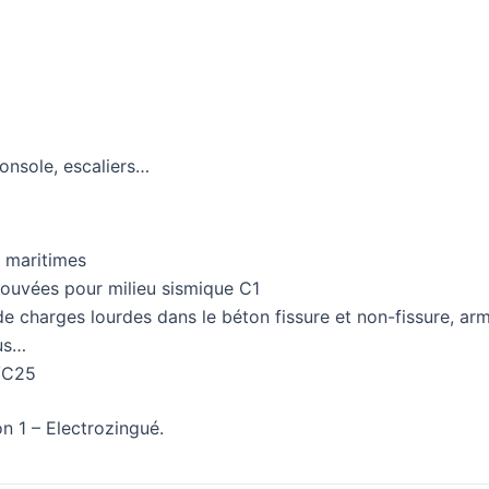
console, escaliers…
t maritimes
ouvées pour milieu sismique C1
de charges lourdes dans le béton fissure et non-fissure, ar
dus…
0/C25
n 1 – Electrozingué.