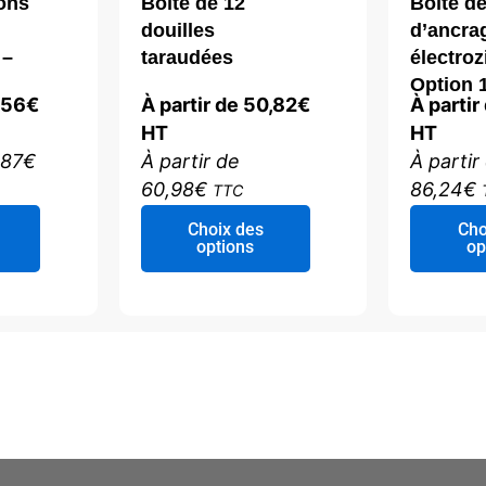
ons
Boîte de 12
Boîte d
douilles
d’ancra
 –
taraudées
électro
Option 
,56
€
À partir de
50,82
€
À partir
HT
HT
,87
€
À partir de
À partir
60,98
€
86,24
€
TTC
Ce
Ce
Choix des
Cho
produit
produit
options
op
a
a
plusieurs
plusieurs
variations.
variations.
Les
Les
options
options
peuvent
peuvent
être
être
choisies
choisies