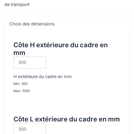
de
de transport
Trappe
de
Choix des dimensions
visite
étanche
à
Côte H extérieure du cadre en
l'eau
mm
|
trappe
de
sol
H extérieure du cadre en mm
étanche
Min: 300
à
Max: 1000
l'eau​
Côte L extérieure du cadre en mm