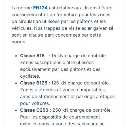
La norme
EN124
est relative aux d
ispositifs
de
couronnement
et
de
fermeture
pour
les
zones
de
circulation
utilisées
par
les
piétons
et
les
véhicules. Nos trappes de visite acier galvanisé
sont en d’autre part concernées par cette
norme.
Classe A15
:
15 kN charge de contrôle.
Z
ones susceptibles d‘être utilisées
exclusivement
par des piétons et des
cyclistes.
Classe B125
:
125 kN charge de contrôle.
Z
ones piétonnes et zones comparables,
aires de
stationnement et parkings à étages
pour voitures.
Classe C250
:
250 kN charge de contrôle.
P
our les dispositifs de couronnement
installés dans la zone des caniveaux
au