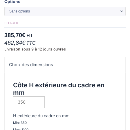
quantité
Options
de
Trappe
de
EFFACER
visite
385,70
€
HT
à
462,84
€
TTC
deux
Livraison sous 9 à 12 jours ouvrés
ouvrants
sur
axes
Choix des dimensions
en
acier
Côte H extérieure du cadre en
galvanisé
mm
pour
zones
piétonnes
H extérieure du cadre en mm
Min: 350
Max: 1100